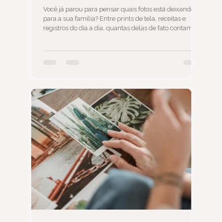
chamada 'Fotos'
Você já parou para pensar quais fotos está deixando
para a sua família? Entre prints de tela, receitas e
registros do dia a dia, quantas delas de fato contam a
sua história? Guardar não é o mesmo que preservar —
e essa diferença muda tudo. Neste post você vai
entender o que significa cuidar do seu acervo
fotográfico com intenção e o que um legado
fotográfico organizado representa para as próximas
gerações.