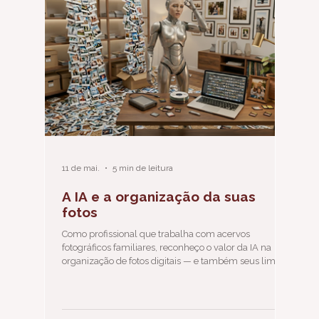
11 de mai.
5 min de leitura
A IA e a organização da suas
fotos
Como profissional que trabalha com acervos
fotográficos familiares, reconheço o valor da IA na
organização de fotos digitais — e também seus limites.
A ferramenta é tão precisa quanto a qualidade das
informações que encontra no seu acervo. Antes de
delegar suas fotos a qualquer algoritmo, tem um
trabalho importante que precisa ser feito.