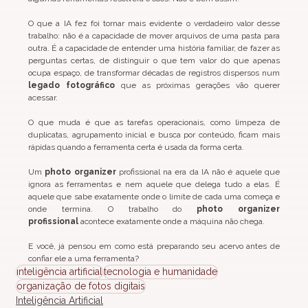
O que a IA fez foi tornar mais evidente o verdadeiro valor desse 
trabalho: não é a capacidade de mover arquivos de uma pasta para 
outra. É a capacidade de entender uma história familiar, de fazer as 
perguntas certas, de distinguir o que tem valor do que apenas 
ocupa espaço, de transformar décadas de registros dispersos num 
legado fotográfico
 que as próximas gerações vão querer 
acessar.
O que muda é que as tarefas operacionais, como limpeza de 
duplicatas, agrupamento inicial e busca por conteúdo, ficam mais 
rápidas quando a ferramenta certa é usada da forma certa.
Um 
photo organizer
 profissional na era da IA não é aquele que 
ignora as ferramentas e nem aquele que delega tudo a elas. É 
aquele que sabe exatamente onde o limite de cada uma começa e 
onde termina. O trabalho do 
photo organizer 
profissional
 acontece exatamente onde a máquina não chega.
E você, já pensou em como está preparando seu acervo antes de 
confiar ele a uma ferramenta?
inteligência artificial
tecnologia e humanidade
organização de fotos digitais
Inteligência Artificial