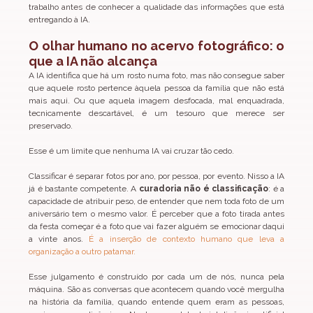
trabalho antes de conhecer a qualidade das informações que está 
entregando à IA.
O olhar humano no acervo fotográfico: o 
que a IA não alcança
A IA identifica que há um rosto numa foto, mas não consegue saber 
que aquele rosto pertence àquela pessoa da família que não está 
mais aqui. Ou que aquela imagem desfocada, mal enquadrada, 
tecnicamente descartável, é um tesouro que merece ser 
preservado.
Esse é um limite que nenhuma IA vai cruzar tão cedo.
Classificar é separar fotos por ano, por pessoa, por evento. Nisso a IA 
já é bastante competente. A 
curadoria não é classificação
: é a 
capacidade de atribuir peso, de entender que nem toda foto de um 
aniversário tem o mesmo valor. É perceber que a foto tirada antes 
da festa começar é a foto que vai fazer alguém se emocionar daqui 
a vinte anos. 
É a inserção de contexto humano que leva a 
organização a outro patamar.
Esse julgamento é construído por cada um de nós, nunca pela 
máquina. São as conversas que acontecem quando você mergulha 
na história da família, quando entende quem eram as pessoas, 