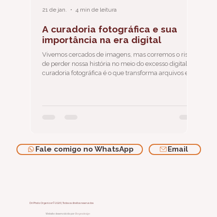
21 de jan.
4 min de leitura
A curadoria fotográfica e sua
importância na era digital
Vivemos cercados de imagens, mas corremos o risco
de perder nossa história no meio do excesso digital. A
curadoria fotográfica é o que transforma arquivos em
memória e memórias em legado.
Fale comigo no WhatsApp
Email
Dri Photo Organizer© 2026 | Todos os direitos reservados
Website desenvolvido por
Borgesdesign