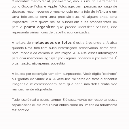
O reconhecimento facial, por exemplo, evoluiu muito. Ferramentas 
como Google Fotos e Apple Fotos agrupam pessoas ao longo de 
décadas, reconhecendo o mesmo rosto numa foto de infância e em 
uma foto adulta com uma precisão que, há alguns anos, seria 
impossível. Para quem realiza buscas em suas próprias fotos, ou 
para o 
photo organizer
 que precisa identificar pessoas, isso 
representa várias horas de trabalho economizadas.
A leitura de 
metadados de fotos
 é outra área onde a IA atua 
quando uma foto tem suas informações preservadas, como data, 
hora, modelo da câmera e localização. A IA usa essas informações 
para criar memórias, agrupar por viagens, por anos e por eventos. É 
organização, não apenas sugestão.
A busca por descrição também surpreende. Você digita "cachorro" 
ou "garrafa de vinho" e a IA vasculha milhares de fotos e encontra 
imagens que correspondem, sem que nenhuma delas tenha sido 
manualmente etiquetada.
Tudo isso é real e poupa tempo. E é exatamente por respeitar essas 
capacidades que o meu olhar crítico sobre os limites da ferramenta 
faz sentido.