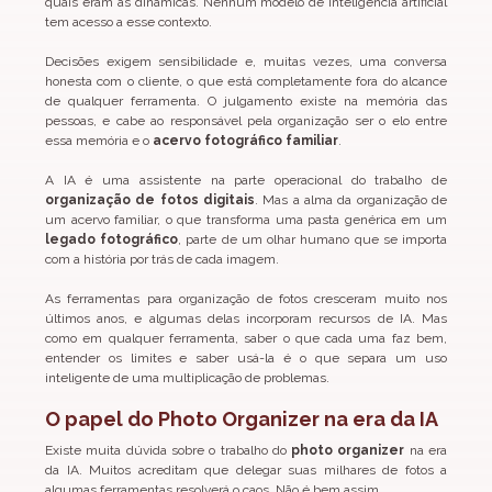
quais eram as dinâmicas. Nenhum modelo de inteligência artificial 
tem acesso a esse contexto.
Decisões exigem sensibilidade e, muitas vezes, uma conversa 
honesta com o cliente, o que está completamente fora do alcance 
de qualquer ferramenta. O julgamento existe na memória das 
pessoas, e cabe ao responsável pela organização ser o elo entre 
essa memória e o 
acervo fotográfico familiar
.
A IA é uma assistente na parte operacional do trabalho de 
organização de fotos digitais
. Mas a alma da organização de 
um acervo familiar, o que transforma uma pasta genérica em um 
legado fotográfico
, parte de um olhar humano que se importa 
com a história por trás de cada imagem.
As ferramentas para organização de fotos cresceram muito nos 
últimos anos, e algumas delas incorporam recursos de IA. Mas 
como em qualquer ferramenta, saber o que cada uma faz bem, 
entender os limites e saber usá-la é o que separa um uso 
inteligente de uma multiplicação de problemas.
O papel do Photo Organizer na era da IA
Existe muita dúvida sobre o trabalho do 
photo organizer
 na era 
da IA. Muitos acreditam que delegar suas milhares de fotos a 
algumas ferramentas resolverá o caos. Não é bem assim.