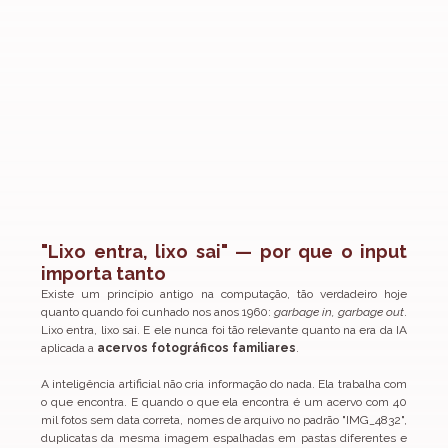
"Lixo entra, lixo sai" — por que o input 
importa tanto
Existe um princípio antigo na computação, tão verdadeiro hoje 
quanto quando foi cunhado nos anos 1960: 
garbage in, garbage out
. 
Lixo entra, lixo sai. E ele nunca foi tão relevante quanto na era da IA 
aplicada a 
acervos fotográficos familiares
.
A inteligência artificial não cria informação do nada. Ela trabalha com 
o que encontra. E quando o que ela encontra é um acervo com 40 
mil fotos sem data correta, nomes de arquivo no padrão "IMG_4832", 
duplicatas da mesma imagem espalhadas em pastas diferentes e 